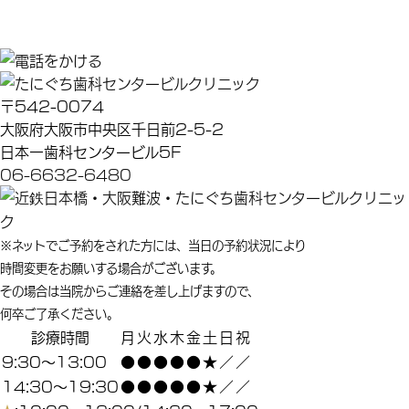
〒542-0074
大阪府大阪市中央区千日前2-5-2
日本一歯科センタービル5F
06-6632-6480
※ネットでご予約をされた方には、当日の予約状況により
時間変更をお願いする場合がございます。
その場合は当院からご連絡を差し上げますので、
何卒ご了承ください。
診療時間
月
火
水
木
金
土
日
祝
9:30～13:00
●
●
●
●
●
★
／
／
14:30～19:30
●
●
●
●
●
★
／
／