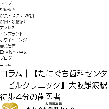
トップ
診療案内
院長・スタッフ紹介
院内・設備紹介
アクセス
インプラント
ホワイトニング
審美治療
English・中文
ブログ
コラム
コラム｜【たにぐち歯科センタ
ービルクリニック】大阪難波駅
徒歩4分の歯医者