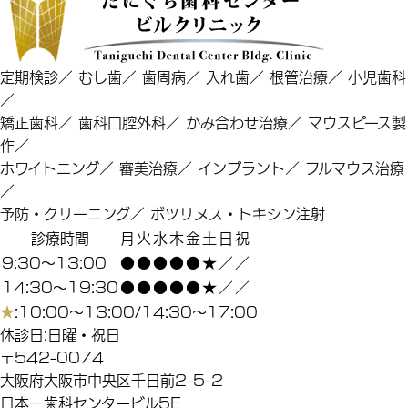
定期検診
／
むし歯
／
歯周病
／
入れ歯
／
根管治療
／
小児歯科
／
矯正歯科
／
歯科口腔外科
／
かみ合わせ治療
／
マウスピース製
作
／
ホワイトニング
／
審美治療
／
インプラント
／
フルマウス治療
／
予防・クリーニング
／
ボツリヌス・トキシン注射
診療時間
月
火
水
木
金
土
日
祝
9:30～13:00
●
●
●
●
●
★
／
／
14:30～19:30
●
●
●
●
●
★
／
／
★
:10:00～13:00/14:30～17:00
休診日:日曜・祝日
〒542-0074
大阪府大阪市中央区千日前2-5-2
日本一歯科センタービル5F