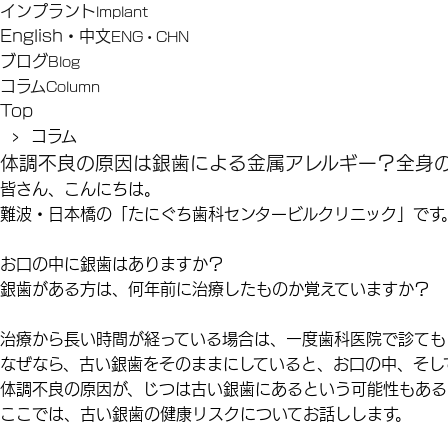
インプラント
Implant
English・中文
ENG・CHN
ブログ
Blog
コラム
Column
Top
› コラム
体調不良の原因は銀歯による金属アレルギー？全身
皆さん、こんにちは。
難波・日本橋の「たにぐち歯科センタービルクリニック」です
お口の中に銀歯はありますか？
銀歯がある方は、何年前に治療したものか覚えていますか？
治療から長い時間が経っている場合は、一度歯科医院で診ても
なぜなら、古い銀歯をそのままにしていると、お口の中、そし
体調不良の原因が、じつは古い銀歯にあるという可能性もある
ここでは、
古い銀歯の健康リスク
についてお話しします。