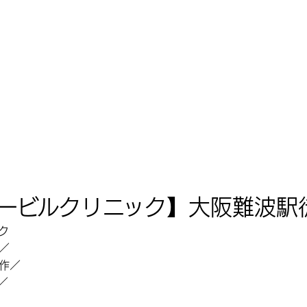
ービルクリニック】大阪難波駅
／
作
／
／