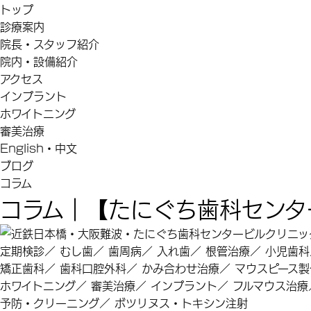
トップ
診療案内
院長・スタッフ紹介
院内・設備紹介
アクセス
インプラント
ホワイトニング
審美治療
English・中文
ブログ
コラム
コラム｜【たにぐち歯科センタ
定期検診
／
むし歯
／
歯周病
／
入れ歯
／
根管治療
／
小児歯科
矯正歯科
／
歯科口腔外科
／
かみ合わせ治療
／
マウスピース製
ホワイトニング
／
審美治療
／
インプラント
／
フルマウス治療
予防・クリーニング
／
ボツリヌス・トキシン注射