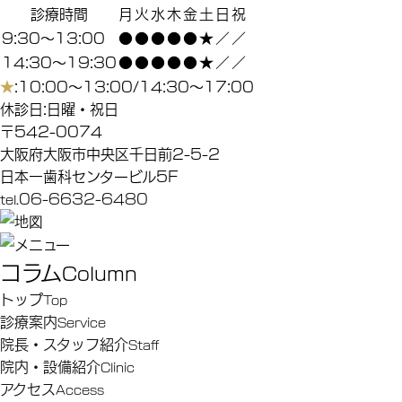
診療時間
月
火
水
木
金
土
日
祝
9:30～13:00
●
●
●
●
●
★
／
／
14:30～19:30
●
●
●
●
●
★
／
／
★
:10:00～13:00/14:30～17:00
休診日:日曜・祝日
〒542-0074
大阪府大阪市中央区千日前2-5-2
日本一歯科センタービル5F
06-6632-6480
tel.
コラム
Column
トップ
Top
診療案内
Service
院長・スタッフ紹介
Staﬀ
院内・設備紹介
Clinic
アクセス
Access