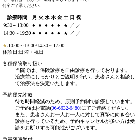
何卒ご了承ください。
診療時間
月
火
水
木
金
土
日
祝
9:30～13:00
●
●
●
●
●
／
／
★
14:30～19:30
●
●
●
●
●
／
／
★
★
:10:00～13:00/14:30～17:00
休診日:日曜・祝日
各種保険取り扱い
当院では、保険診療も自由診療も行っております。
治療前にしっかりとご説明を行い、患者さんと相談し
て治療法を決定いたします。
予約優先診療
待ち時間軽減のため、原則予約制で診療しています。
ご予約はお電話(
06-6632-6480
)にてご連絡ください。
また、患者さんお一人お一人に対して真摯に向き合い
診療を行っているため、予約キャンセルが多い方は受
診をお断りする可能性がございます。
急患随時受付