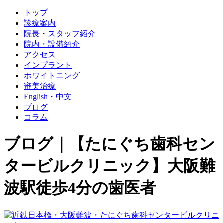
トップ
診療案内
院長・スタッフ紹介
院内・設備紹介
アクセス
インプラント
ホワイトニング
審美治療
English・中文
ブログ
コラム
ブログ｜【たにぐち歯科セン
タービルクリニック】大阪難
波駅徒歩4分の歯医者