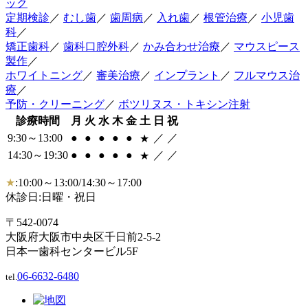
定期検診
／
むし歯
／
歯周病
／
入れ歯
／
根管治療
／
小児歯
科
／
矯正歯科
／
歯科口腔外科
／
かみ合わせ治療
／
マウスピース
製作
／
ホワイトニング
／
審美治療
／
インプラント
／
フルマウス治
療
／
予防・クリーニング
／
ボツリヌス・トキシン注射
診療時間
月
火
水
木
金
土
日
祝
9:30～13:00
●
●
●
●
●
／
／
★
14:30～19:30
●
●
●
●
●
／
／
★
★
:10:00～13:00/14:30～17:00
休診日:日曜・祝日
〒542-0074
大阪府大阪市中央区千日前2-5-2
日本一歯科センタービル5F
06-6632-6480
tel.